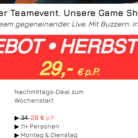
er Teamevent. Unsere Game Sh
eam gegeneinander. Live. Mit Buzzern. In
BOT • HERBST
29,-
€ p.P.
Nachmittags-Deal zum
Wochenstart
▶ ̶3̶̶4̶̶
29 €
p.P.
▶ 11+ Personen
▶ Montag & Dienstag