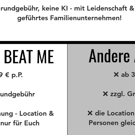
rundgebühr, keine KI - mit Leidenschaft &
geführtes Familienunternehmen!
Andere 
 BEAT ME
❌ ab 3
 € p.P.
❌ zzgl. G
rundgebühr
❌ die Location
ung - Location &
Personen gleic
nur für Euch